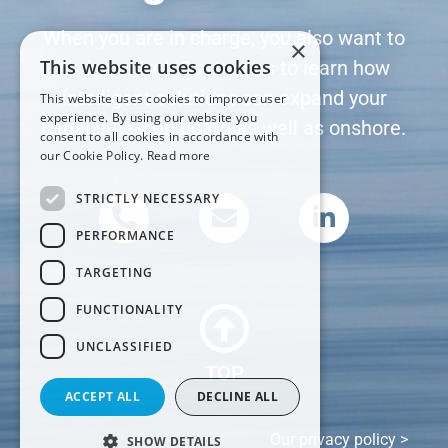
When you are in charge, you also want to
×
This website uses cookies
be in control. Contact us to learn how
intelligent solutions can expand your
This website uses cookies to improve user
experience. By using our website you
capabilities, on board as well as onshore.
consent to all cookies in accordance with
our Cookie Policy.
Read more
STRICTLY NECESSARY
PERFORMANCE
TARGETING
FUNCTIONALITY
UNCLASSIFIED
TOP
ACCEPT ALL
DECLINE ALL
Our privacy policy >
SHOW DETAILS